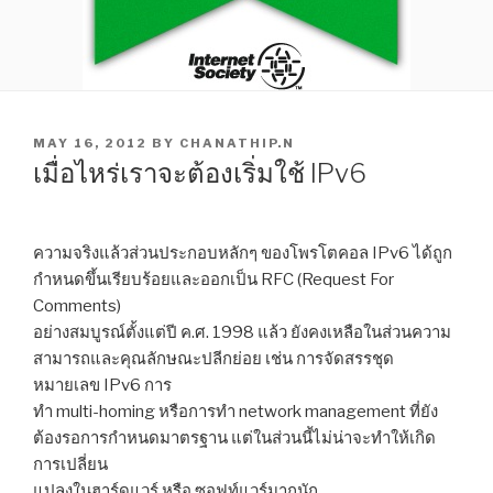
POSTED
MAY 16, 2012
BY
CHANATHIP.N
ON
เมื่อไหร่เราจะต้องเริ่มใช้ IPv6
ความจริงแล้วส่วนประกอบหลักๆ ของโพรโตคอล IPv6 ได้ถูก
กำหนดขึ้นเรียบร้อยและออกเป็น RFC (Request For
Comments)
อย่างสมบูรณ์ตั้งแต่ปี ค.ศ. 1998 แล้ว ยังคงเหลือในส่วนความ
สามารถและคุณลักษณะปลีกย่อย เช่น การจัดสรรชุด
หมายเลข IPv6 การ
ทำ multi-homing หรือการทำ network management ที่ยัง
ต้องรอการกำหนดมาตรฐาน แต่ในส่วนนี้ไม่น่าจะทำให้เกิด
การเปลี่ยน
แปลงในฮาร์ดแวร์ หรือ ซอฟท์แวร์มากนัก