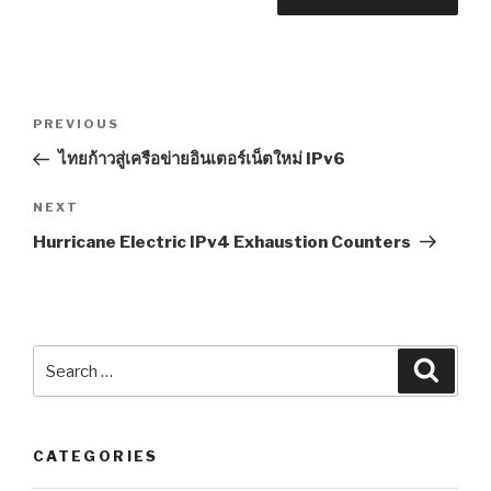
Post
PREVIOUS
Previous
navigation
Post
ไทยก้าวสู่เครือข่ายอินเตอร์เน็ตใหม่ IPv6
NEXT
Next
Post
Hurricane Electric IPv4 Exhaustion Counters
Search
Searc
for:
CATEGORIES